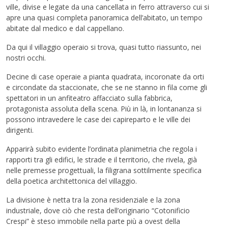
ville, divise e legate da una cancellata in ferro attraverso cui si
apre una quasi completa panoramica dell’abitato, un tempo
abitate dal medico e dal cappellano.
Da qui il villaggio operaio si trova, quasi tutto riassunto, nei
nostri occhi.
Decine di case operaie a pianta quadrata, incoronate da orti
e circondate da staccionate, che se ne stanno in fila come gli
spettatori in un anfiteatro affacciato sulla fabbrica,
protagonista assoluta della scena. Più in là, in lontananza si
possono intravedere le case dei capireparto e le ville dei
dirigenti.
Apparirà subito evidente l’ordinata planimetria che regola i
rapporti tra gli edifici, le strade e il territorio, che rivela, già
nelle premesse progettuali, la filigrana sottilmente specifica
della poetica architettonica del villaggio.
La divisione è netta tra la zona residenziale e la zona
industriale, dove ciò che resta dell’originario “Cotonificio
Crespi” è steso immobile nella parte più a ovest della