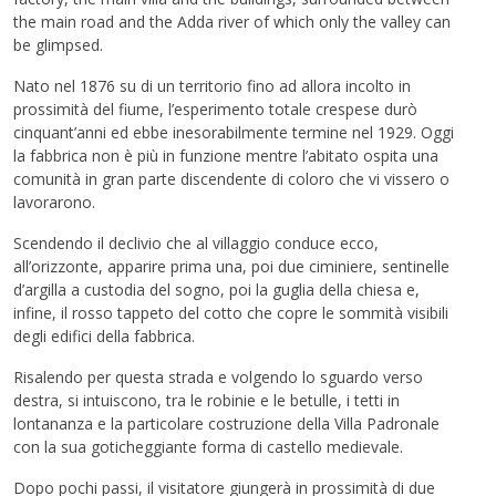
the main road and the Adda river of which only the valley can
be glimpsed.
Nato nel 1876 su di un territorio fino ad allora incolto in
prossimità del fiume, l’esperimento totale crespese durò
cinquant’anni ed ebbe inesorabilmente termine nel 1929. Oggi
la fabbrica non è più in funzione mentre l’abitato ospita una
comunità in gran parte discendente di coloro che vi vissero o
lavorarono.
Scendendo il declivio che al villaggio conduce ecco,
all’orizzonte, apparire prima una, poi due ciminiere, sentinelle
d’argilla a custodia del sogno, poi la guglia della chiesa e,
infine, il rosso tappeto del cotto che copre le sommità visibili
degli edifici della fabbrica.
Risalendo per questa strada e volgendo lo sguardo verso
destra, si intuiscono, tra le robinie e le betulle, i tetti in
lontananza e la particolare costruzione della Villa Padronale
con la sua goticheggiante forma di castello medievale.
Dopo pochi passi, il visitatore giungerà in prossimità di due